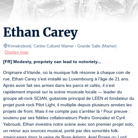
Ethan Carey
Kinneksbond, Centre Culturel Mamer
- Grande Salle 
(
Mamer
)
Display map
[FR] Modesty, propriety can lead to notoriety...
Originaire d’Irlande, où la musique folk résonne à chaque coin de 
rue, Ethan Carey s’est installé au Luxembourg à l’âge de 21 ans. 
Après avoir fait ses armes dans les parcs et cafés, il s’est 
rapidement imposé sur la scène musicale locale — leader du 
groupe alt-rock SCIAN, guitariste principal de LEEN et fondateur du 
projet punk rock Pilot Light, il multiplie depuis plusieurs années les 
projets de front. Mais il ne compte pas s’arrêter là ! Pour preuve : 
soutenu par ses fidèles collaborateurs Pedro Gonzalez et Cyril 
Yabroudi, Ethan investira notre scène avec son premier projet solo, 
un retour aux sources musical, porté par des sonorités folk-
américaines dans la veine de Ryan Adams, Ariel Posen ou Lord 