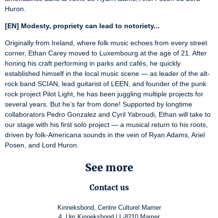
Huron.
[EN] Modesty, propriety can lead to notoriety...
Originally from Ireland, where folk music echoes from every street 
corner, Ethan Carey moved to Luxembourg at the age of 21. After 
honing his craft performing in parks and cafés, he quickly 
established himself in the local music scene — as leader of the alt-
rock band SCIAN, lead guitarist of LEEN, and founder of the punk 
rock project Pilot Light, he has been juggling multiple projects for 
several years. But he’s far from done! Supported by longtime 
collaborators Pedro Gonzalez and Cyril Yabroudi, Ethan will take to 
our stage with his first solo project — a musical return to his roots, 
driven by folk-Americana sounds in the vein of Ryan Adams, Ariel 
Posen, and Lord Huron.
See more
Contact us
Kinneksbond, Centre Culturel Mamer
4, Um Kinneksbond | L-8210 Mamer